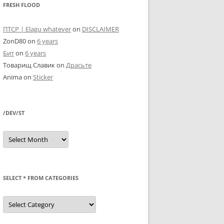
FRESH FLOOD
ПТСР | Elagu whatever
on
DISCLAIMER
ZonD80
on
6 years
Бит
on
6 years
Товарищ Славик
on
Драсьте
Anima
on
Sticker
/DEV/ST
/dev/st
SELECT * FROM CATEGORIES
SELECT
*
FROM
categories