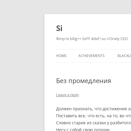
Skip
to
content
Si
$imp1e bl0g++ 0xFF #def !.so I/Onely CEO
HOME
ACHIEVEMENTS
BLACKL
Без промедления
Leave a reply
Должен признать, что достижения з
Поставить все, что есть, на то, во ч
Словно старик из сказки у разбитого
Несу с собой свою потерю.