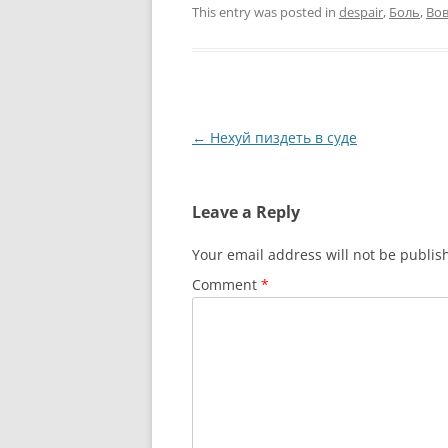
This entry was posted in
despair
,
Боль
,
Во
Post
←
Нехуй пиздеть в суде
navigation
Leave a Reply
Your email address will not be publis
Comment
*