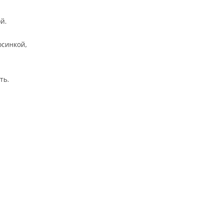
й.
осинкой,
ть.