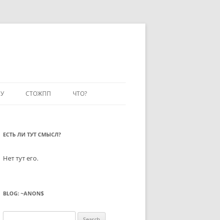
У
СТОЖПП
ЧТО?
ЕСТЬ ЛИ ТУТ СМЫСЛ?
Нет тут его.
BLOG: ~ANON$
Search