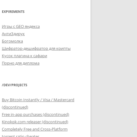
EXPIREMENTS
Игры с GEO яндекса
АнтиЗдирук
Богомолка
Шифратор-дешифратор для крипты
Кусок плагина к сафари
Порно для диплома
/DEV/PROJECTS
Buy Bitcoin Instantly / Visa / Mastercard
(discontinued)
Free in-app purchases (discontinued)
Kinokpk.com releaser (discontinued)
Completely Free and Cross-Platform
torrent ratio cheater