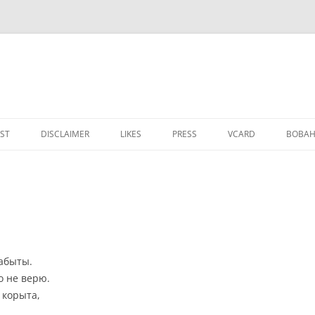
IST
DISCLAIMER
LIKES
PRESS
VCARD
ВОВАН
абыты.
то не верю.
 корыта,