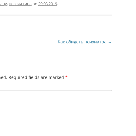
вану
,
поэзия типа
on
29.03.2019
.
Как обидеть психиатра
→
hed.
Required fields are marked
*