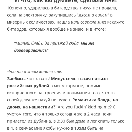
И что, как вы думаете, сделала Аня?
Конечно, ударилась в битардство, нихуя не продала,
села на электричку, закупившись “
мясом и вином
” в
мизерных количествах, нашла (
или соврала мне
) каких-то
битардов, которых я вообще не знаю, и в итоге:
“Милый, блядь, да приежай сюда,
мы же
договаривались
“
Что-то в этом контексте.
Заебись
, чо сказать!
Минус семь тысяч пятьсот
российских рублей
в моем кармане, помимо
испорченного настроения и понимания того, что ты
своей девушке нахуй не нужен. Р
омантика блядь, на
двоих, на нашествии?!
Are you fuckin’ kidding me? С
учетом того, что я только сегодня же в 2 часа ночи
прилетел из Дублина, в 3:30 был дома и лег спать только
в 4, а сейчас мне якобы нужно в 13:мм быть на