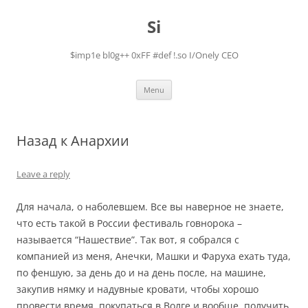
Skip
to
Si
content
$imp1e bl0g++ 0xFF #def !.so I/Onely CEO
Menu
Назад к Анархии
Leave a reply
Для начала, о наболевшем. Все вы наверное не знаете,
что есть такой в России фестиваль говнорока –
называется “Нашествие”. Так вот, я собрался с
компанией из меня, Анечки, Машки и Фаруха ехать туда,
по феншую, за день до и на день после, на машине,
закупив нямку и надувные кровати, чтобы хорошо
провести время, покупаться в Волге и вообще, получить