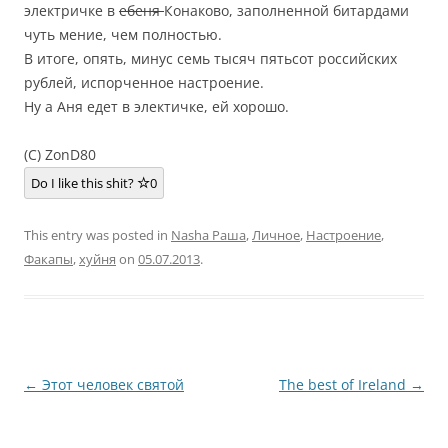
электричке в
ебеня
Конаково, заполненной битардами
чуть мение, чем полностью.
В итоге, опять, минус семь тысяч пятьсот российских
рублей, испорченное настроение.
Ну а Аня едет в электичке, ей хорошо.
(C) ZonD80
Do I like this shit?
0
This entry was posted in
Nasha Раша
,
Личное
,
Настроение
,
Факапы
,
хуйня
on
05.07.2013
.
Post
←
Этот человек святой
The best of Ireland
→
navigation