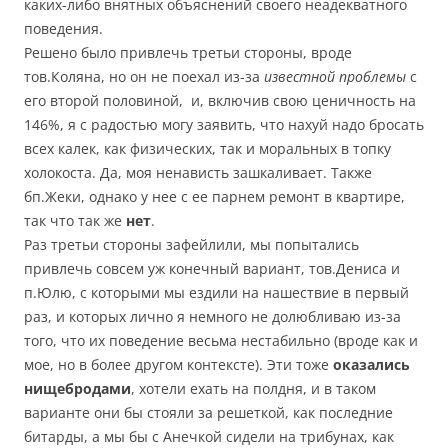
каких-либо внятных объяснений своего неадекватного
поведения.
Решено было привлечь третьи стороны, вроде
тов.Коляна, но он не поехал из-за
известной проблемы
с
его второй половиной, и, включив свою ценичность на
146%, я с радостью могу заявить, что нахуй надо бросать
всех калек, как физических, так и моральных в топку
холокоста. Да, моя ненависть зашкаливает. Также
бп.Жеки, однако у нее с ее парнем ремонт в квартире,
так что так же
нет
.
Раз третьи стороны зафейлили, мы попытались
привлечь совсем уж конечный вариант, тов.Дениса и
п.Юлю, с которыми мы ездили на нашествие в первый
раз, и которых лично я немного не долюбливаю из-за
того, что их поведение весьма нестабильно (вроде как и
мое, но в более другом контексте). Эти тоже
оказались
нищебродами
, хотели ехать на полдня, и в таком
варианте они бы стояли за решеткой, как последние
битарды, а мы бы с Анечкой сидели на трибунах, как