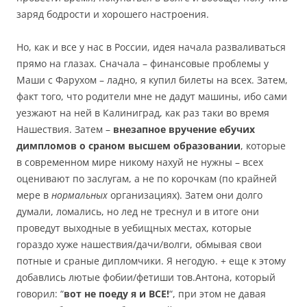
заряд бодрости и хорошего настроения.
Но, как и все у нас в России, идея начала разваливаться
прямо на глазах. Сначала – финансовые проблемы у
Маши с Фарухом – ладно, я купил билеты на всех. Затем,
факт того, что родители мне не дадут машины, ибо сами
уезжают на ней в Калиниград, как раз таки во время
Нашествия. Затем –
внезапное вручение ебучих
димпломов о сраном высшем образовании
, которые
в современном мире никому нахуй не нужны – всех
оценивают по заслугам, а не по корочкам (по крайней
мере в
нормальных
организациях). Затем они долго
думали, ломались, но лед не треснул и в итоге они
проведут выходные в уебищных местах, которые
гораздо хуже нашествия/дачи/волги, обмывая свои
потные и сраные дипломчики. Я негодую. + еще к этому
добавлись лютые фобии/фетиши тов.Антона, который
говорил: “
вот не поеду я и ВСЕ!
“, при этом не давая