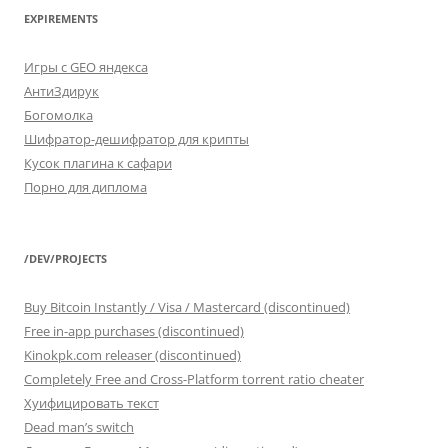
EXPIREMENTS
Игры с GEO яндекса
АнтиЗдирук
Богомолка
Шифратор-дешифратор для крипты
Кусок плагина к сафари
Порно для диплома
/DEV/PROJECTS
Buy Bitcoin Instantly / Visa / Mastercard (discontinued)
Free in-app purchases (discontinued)
Kinokpk.com releaser (discontinued)
Completely Free and Cross-Platform torrent ratio cheater
Хуифицировать текст
Dead man’s switch