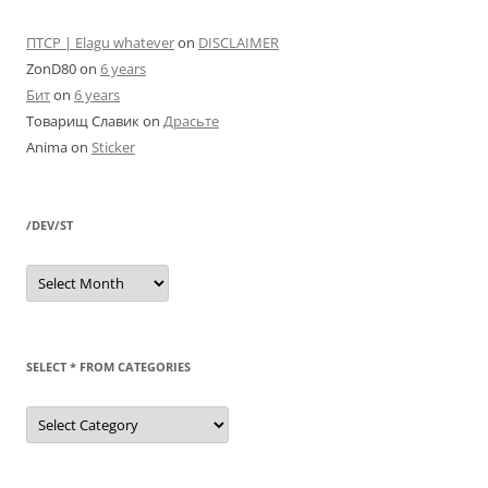
ПТСР | Elagu whatever
on
DISCLAIMER
ZonD80
on
6 years
Бит
on
6 years
Товарищ Славик
on
Драсьте
Anima
on
Sticker
/DEV/ST
/dev/st
SELECT * FROM CATEGORIES
SELECT
*
FROM
categories