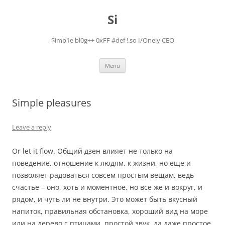
Skip
to
Si
content
$imp1e bl0g++ 0xFF #def !.so I/Onely CEO
Menu
Simple pleasures
Leave a reply
Or let it flow. Общий дзен влияет не только на
поведение, отношение к людям, к жизни, но еще и
позволяет радоваться совсем простым вещам, ведь
счастье – оно, хоть и моментное, но все же и вокруг, и
рядом, и чуть ли не внутри. Это может быть вкусный
напиток, правильная обстановка, хороший вид на море
или на дерево с птицами, простой звук, да даже простое