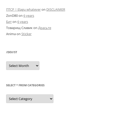
ПТСР | Elagu whatever
on
DISCLAIMER
ZonD80
on
6 years
Бит
on
6 years
Товарищ Славик
on
Драсьте
Anima
on
Sticker
/DEV/ST
/dev/st
SELECT * FROM CATEGORIES
SELECT
*
FROM
categories