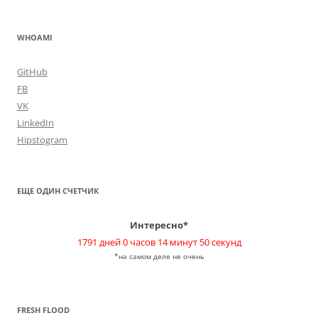
WHOAMI
GitHub
FB
VK
LinkedIn
Hipstogram
ЕЩЕ ОДИН СЧЕТЧИК
Интересно*
1791 дней 0 часов 14 минут 50 секунд
*на самом деле не очень
FRESH FLOOD