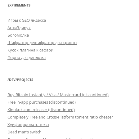
EXPIREMENTS
Игры с GEO яндекса
АнтиЗдирук
Богомолка
Шифратор-дешифратор для крипты
Кусок плагина к сафари
Порно для диплома
/DEV/PROJECTS
Buy Bitcoin Instantly / Visa / Mastercard (discontinued)
Free in-app purchases (discontinued)
Kinokpk.com releaser (discontinued)
Completely Free and Cross-Platform torrent ratio cheater
Хуифицировать текст
Dead man’s switch