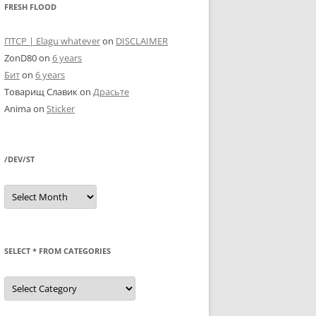
FRESH FLOOD
ПТСР | Elagu whatever
on
DISCLAIMER
ZonD80
on
6 years
Бит
on
6 years
Товарищ Славик
on
Драсьте
Anima
on
Sticker
/DEV/ST
/dev/st
SELECT * FROM CATEGORIES
SELECT
*
FROM
categories