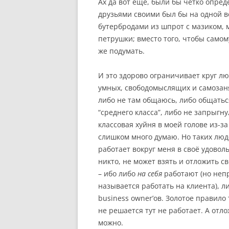
Ах да вот еще, были бы четко опред
друзьями своими был бы на одной во
бутербродами из шпрот с мазиком, 
петрушки; вместо того, чтобы самом
же подумать.
И это здорово ограничивает круг лю
умных, свободомыслящих и самозаня
либо не там общаюсь, либо общатьс
“среднего класса”, либо не запрыгну
классовая хуйня в моей голове из-за
слишком много думаю. Но таких люд
работает вокруг меня в своё удоволь
никто, не может взять и отложить с
– ибо либо
на себя
работают (но непр
называется работать на клиента), 
business owner’ов. Золотое правило 
не решается тут не работает. А от
можно.