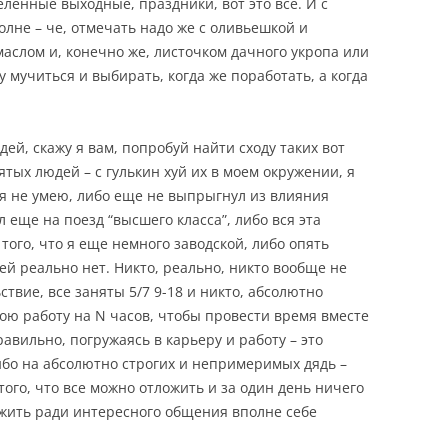
еленные выходные, праздники, вот это все. И с
лне – че, отмечать надо же с оливьешкой и
маслом и, конечно же, листочком дачного укропа или
у мучиться и выбирать, когда же поработать, а когда
дей, скажу я вам, попробуй найти сходу таких вот
тых людей – с гулькин хуй их в моем окружении, я
я не умею, либо еще не выпрыгнул из влияния
л еще на поезд “высшего класса”, либо вся эта
 того, что я еще немного заводской, либо опять
ей реально нет. Никто, реально, никто вообще не
ствие, все заняты 5/7 9-18 и никто, абсолютно
вою работу на N часов, чтобы провести время вместе
авильно, погружаясь в карьеру и работу – это
либо на абсолютно строгих и непримеримых дядь –
того, что все можно отложить и за один день ничего
ложить ради интересного общения вполне себе