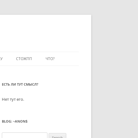
У
СТОЖПП
ЧТО?
ЕСТЬ ЛИ ТУТ СМЫСЛ?
Нет тут его.
BLOG: ~ANON$
Search