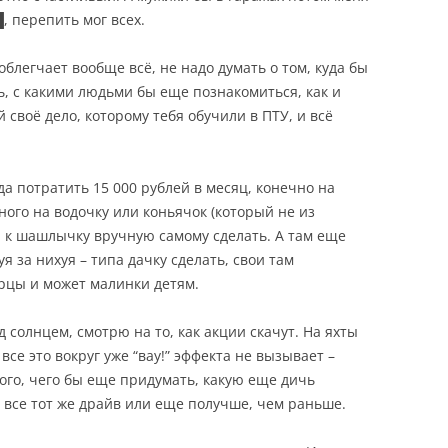
, перепить мог всех.
блегчает вообще всё, не надо думать о том, куда бы
ь, с какими людьми бы еще познакомиться, как и
й своё дело, которому тебя обучили в ПТУ, и всё
да потратить 15 000 рублей в месяц, конечно на
ного на водочку или коньячок (который не из
 к шашлычку вручную самому сделать. А там еще
я за нихуя – типа дачку сделать, свои там
рцы и может малинки детям.
д солнцем, смотрю на то, как акции скачут. На яхты
все это вокруг уже “вау!” эффекта не вызывает –
ого, чего бы еще придумать, какую еще дичь
 все тот же драйв или еще получше, чем раньше.