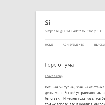
Skip
to
content
Si
$imp1e bl0g++ 0xFF #def !.so I/Onely CEO
HOME
ACHIEVEMENTS
BLACKL
Горе от ума
Leave a reply
Вот был бы тупым, жил бы от станка
день. Меня бы всё устраивало. Име
бы ставил. И жизнь тоже казалась б
том же городе, где и родился, абсо