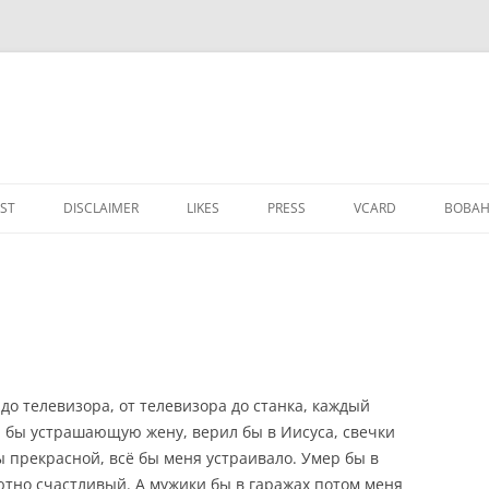
IST
DISCLAIMER
LIKES
PRESS
VCARD
ВОВАН
 до телевизора, от телевизора до станка, каждый
л бы устрашающую жену, верил бы в Иисуса, свечки
ы прекрасной, всё бы меня устраивало. Умер бы в
лютно счастливый. А мужики бы в гаражах потом меня