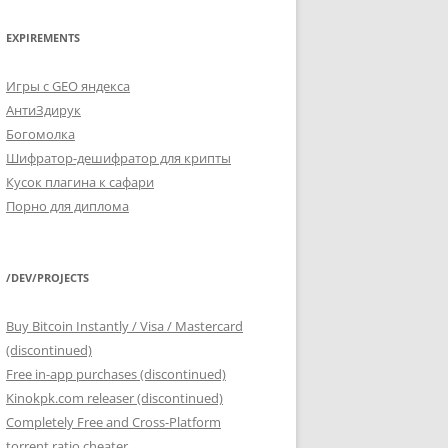
EXPIREMENTS
Игры с GEO яндекса
АнтиЗдирук
Богомолка
Шифратор-дешифратор для крипты
Кусок плагина к сафари
Порно для диплома
/DEV/PROJECTS
Buy Bitcoin Instantly / Visa / Mastercard
(discontinued)
Free in-app purchases (discontinued)
Kinokpk.com releaser (discontinued)
Completely Free and Cross-Platform
torrent ratio cheater