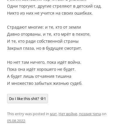
Одни торгуют, другие стреляют в детский сад.
Никто из них не учится на своих ошибках.
Страдают многие: и те, кто от земли
Давно оторваны, и те, кто мрёт в пехоте,
И те, кто ради собственной страны
Закрыл глаза, но в будущее смотрит.
Но нет там ничего, пока идёт война.
Пока она идёт хорошего не будет.
А будет лишь отчаяния тишина
И множество забытых жизнью судеб.
Do I like this shit?
1
This entry was posted in
мат
,
Нет войне
,
поэзия типа
on
05.08.2022
.