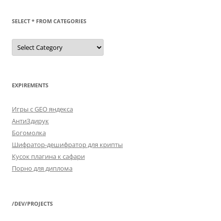
SELECT * FROM CATEGORIES
SELECT
*
FROM
categories
EXPIREMENTS
Игры с GEO яндекса
АнтиЗдирук
Богомолка
Шифратор-дешифратор для крипты
Кусок плагина к сафари
Порно для диплома
/DEV/PROJECTS