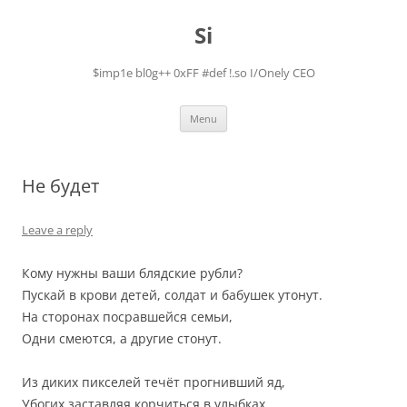
Skip
to
Si
content
$imp1e bl0g++ 0xFF #def !.so I/Onely CEO
Menu
Не будет
Leave a reply
Кому нужны ваши блядские рубли?
Пускай в крови детей, солдат и бабушек утонут.
На сторонах посравшейся семьи,
Одни смеются, а другие стонут.
Из диких пикселей течёт прогнивший яд,
Убогих заставляя корчиться в улыбках.