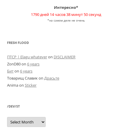
Интересно*
1790 дней 14 часов 38 минут 50 секунд
*на самом деле не очень
FRESH FLOOD
ПТСР | Elagu whatever
on
DISCLAIMER
ZonD80
on
6 years
Бит
on
6 years
Товарищ Славик
on
Драсьте
Anima
on
Sticker
/DEV/ST
/dev/st