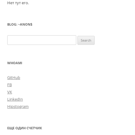
Нет тут его.
BLOG: ~ANON$
Search
for:
WHOAMI
GitHub
FB
VK
LinkedIn
Hipstogram
ЕЩЕ ОДИН СЧЕТЧИК