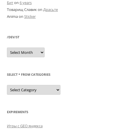
Бит
on
6 years
Товарищ Славик
on
Драсьте
Anima
on
Sticker
/DEV/ST
/dev/st
SELECT * FROM CATEGORIES
SELECT
*
FROM
categories
EXPIREMENTS
Игры с GEO яндекса