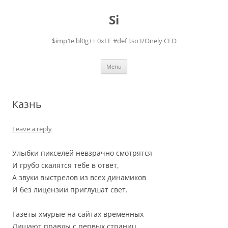
Skip
to
Si
content
$imp1e bl0g++ 0xFF #def !.so I/Onely CEO
Menu
Казнь
Leave a reply
Улыбки пикселей невзрачно смотрятся
И грубо скалятся тебе в ответ,
А звуки выстрелов из всех динамиков
И без лицензии приглушат свет.
Газеты хмурые на сайтах временных
Лишают правды с первых страниц.