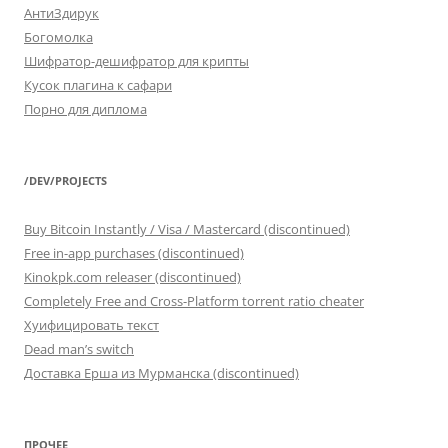
АнтиЗдирук
Богомолка
Шифратор-дешифратор для крипты
Кусок плагина к сафари
Порно для диплома
/DEV/PROJECTS
Buy Bitcoin Instantly / Visa / Mastercard (discontinued)
Free in-app purchases (discontinued)
Kinokpk.com releaser (discontinued)
Completely Free and Cross-Platform torrent ratio cheater
Хуифицировать текст
Dead man’s switch
Доставка Ерша из Мурманска (discontinued)
ПРОЧЕЕ