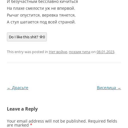
И безучастным бесславно кичиться
На плахе смелости уж не впервой.
Рычаг опустится, веревка тянется,
А стул шатается под всей страной.
Do I like this shit?
0
This entry was posted in
Нет войне
,
поэзия типа
on
08.01.2023
.
Post
←
Драсьте
Виселица
→
navigation
Leave a Reply
Your email address will not be published.
Required fields
are marked
*