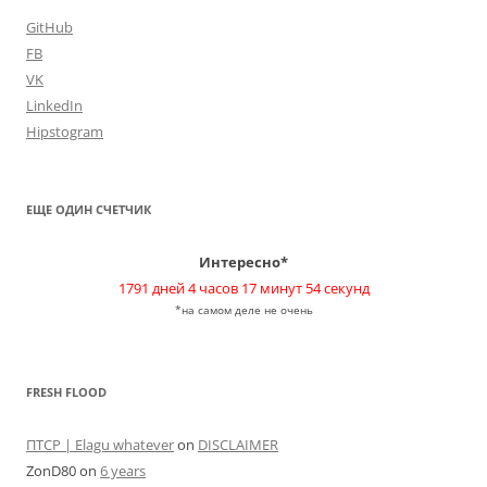
GitHub
FB
VK
LinkedIn
Hipstogram
ЕЩЕ ОДИН СЧЕТЧИК
Интересно*
1791 дней 4 часов 17 минут 54 секунд
*на самом деле не очень
FRESH FLOOD
ПТСР | Elagu whatever
on
DISCLAIMER
ZonD80
on
6 years