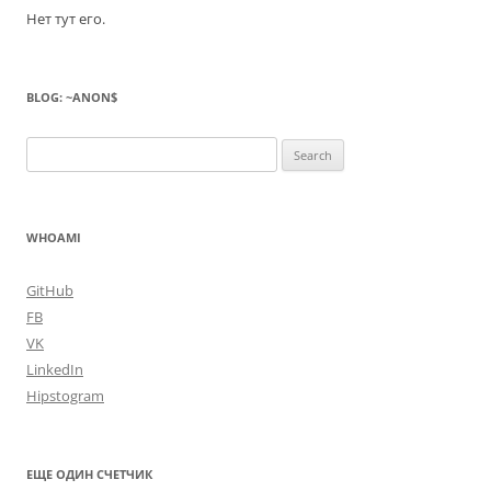
Нет тут его.
BLOG: ~ANON$
Search
for:
WHOAMI
GitHub
FB
VK
LinkedIn
Hipstogram
ЕЩЕ ОДИН СЧЕТЧИК