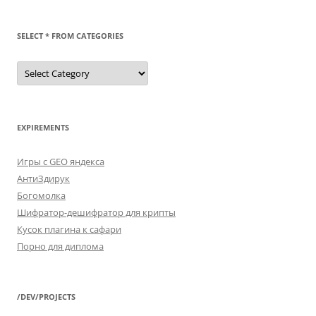
SELECT * FROM CATEGORIES
SELECT
*
FROM
categories
EXPIREMENTS
Игры с GEO яндекса
АнтиЗдирук
Богомолка
Шифратор-дешифратор для крипты
Кусок плагина к сафари
Порно для диплома
/DEV/PROJECTS