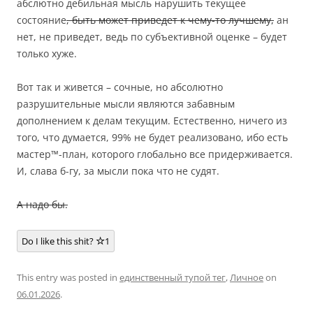
абслютно дебильная мысль нарушить текущее
состояние
, быть может приведет к чему-то лучшему,
ан
нет, не приведет, ведь по субъективной оценке – будет
только хуже.
Вот так и живется – сочные, но абсолютно
разрушительные мысли являются забавным
дополнением к делам текущим. Естественно, ничего из
того, что думается, 99% не будет реализовано, ибо есть
мастер™-план, которого глобально все придерживается.
И, слава б-гу, за мысли пока что не судят.
А надо бы.
Do I like this shit?
1
This entry was posted in
единственный тупой тег
,
Личное
on
06.01.2026
.