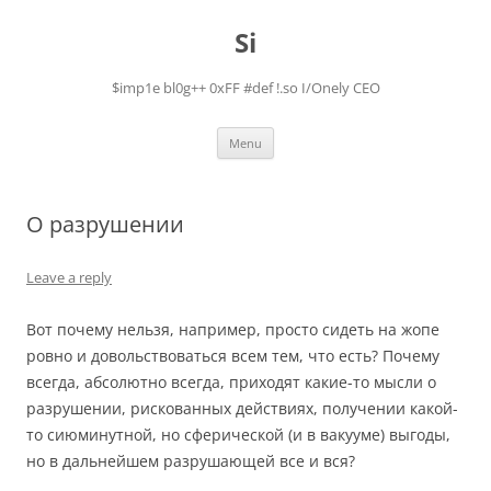
Skip
to
Si
content
$imp1e bl0g++ 0xFF #def !.so I/Onely CEO
Menu
О разрушении
Leave a reply
Вот почему нельзя, например, просто сидеть на жопе
ровно и довольствоваться всем тем, что есть? Почему
всегда, абсолютно всегда, приходят какие-то мысли о
разрушении, рискованных действиях, получении какой-
то сиюминутной, но сферической (и в вакууме) выгоды,
но в дальнейшем разрушающей все и вся?