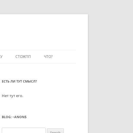
У
СТОЖПП
ЧТО?
ЕСТЬ ЛИ ТУТ СМЫСЛ?
Нет тут его.
BLOG: ~ANON$
Search