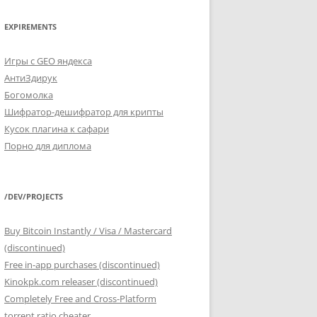
EXPIREMENTS
Игры с GEO яндекса
АнтиЗдирук
Богомолка
Шифратор-дешифратор для крипты
Кусок плагина к сафари
Порно для диплома
/DEV/PROJECTS
Buy Bitcoin Instantly / Visa / Mastercard
(discontinued)
Free in-app purchases (discontinued)
Kinokpk.com releaser (discontinued)
Completely Free and Cross-Platform
torrent ratio cheater