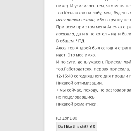
ниже). И усилилось тем, что меня н
тов.Козлачков на лабу, мол, будешь 
меня потом искали
, ибо в группу не
При всем при этом меня Анечка стра
показала
, да и я не хотел – идти бы
В общем, ЧТД.
Алсо, тов.Андрей был сегодня стран
идет. Это мое имхо.
И по сути, день ужасен. Приехал
туд
тов.Работодателя, первая приехала, 
12-15:40 сегодняшнего дня прошли 
Никакой оптимизации.
+ мы сейчас, походу, не разговарив
не поцеловавшись.
Никакой романтики.
(C) ZonD80
Do I like this shit?
0