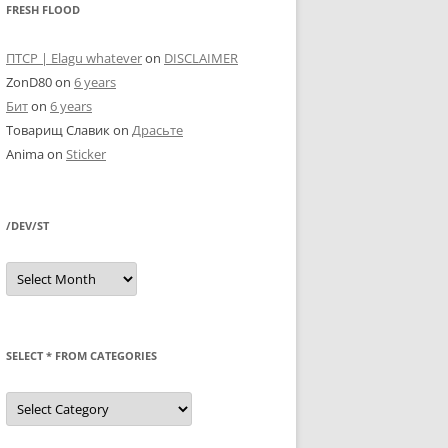
FRESH FLOOD
ПТСР | Elagu whatever
on
DISCLAIMER
ZonD80
on
6 years
Бит
on
6 years
Товарищ Славик
on
Драсьте
Anima
on
Sticker
/DEV/ST
/dev/st
SELECT * FROM CATEGORIES
SELECT
*
FROM
categories