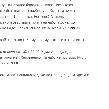
е пустил
**аное бородатое животное – козел
отрабатывать со своей группой, а тем не мение,
 хватило 1 человека. Нонсенс? Отнюдь.
стно уговаривала пойти на лабу, а
монетка
ло не надо. + закон сбывание мыслей. ????
PROFIT!
ный. Не знаю почему, но ему этот стиль немного не
а (в тот самый)
к 11:40. Ждал Анечку, ждал
второй нет. Херовенько. На лабу не пустили. Итог:
просто
ЗРЯ!
аем, и распрощались, даже не проводив друг-друга и