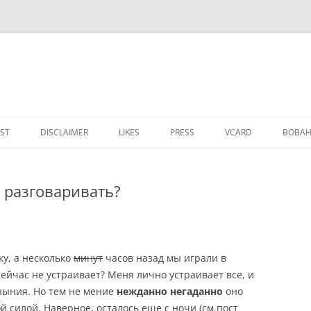
IST
DISCLAIMER
LIKES
PRESS
VCARD
ВОВАН
 разговаривать?
у, а несколько
минут
часов назад мы играли в
 сейчас не устраивает? Меня лично устраивает все, и
уныния. Но тем не мение
нежданно негаданно
оно
й силой. Наверное, осталось еще с ночи (см.пост