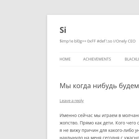
Skip
to
content
Si
$imp1e bl0g++ 0xFF #def !.so I/Onely CEO
HOME
ACHIEVEMENTS
BLACKL
Мы когда нибудь будем
Leave a reply
Именно сейчас мы играем в молчанк
жопство. Прямо как дети. Кого чего
я не вижу причин для какого-либо 
нахлынуло на меня сегодня с ужасно