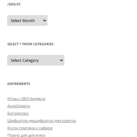
/DEV/ST
/dev/st
SELECT * FROM CATEGORIES
SELECT
*
FROM
categories
EXPIREMENTS
Игры с GEO яндекса
АнтиЗдирук
Богомолка
Шифратор-дешифратор для крипты
Кусок плагина к сафари
Порно для диплома