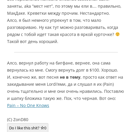
заняты, aka “мест нет”, по этому мы ели в…. правильно,
МакДаке. Креветки между прочим. Нестандартно.
Алсо, я был немного упрекнут в том, что мало
разговариваю. Ну как тут можно разговаривать, когда
рядом с тобой идет такая красота в яркой курточке?
Такой вот день хороший.
Алсо, вернул работу на бигфане, вернее, она сама
вернулась ко мне. Смогу вернуть долг в $100. Хорошо.
И, конечно же, вот песня
не в тему
, просто как ответ на
закидывание меня Lordi’ями, да и слушал я их (Pain)
очень тщательно и мне они очень нравились. Поставлю
и шапку бложика такую же. Пох, что черная. Вот оно:
Pain – No One Knows
(C) ZonD80
Do I like this shit?
0