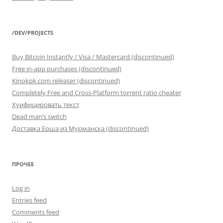
/DEV/PROJECTS
Buy Bitcoin Instantly / Visa / Mastercard (discontinued)
Free in-app purchases (discontinued)
Kinokpk.com releaser (discontinued)
Completely Free and Cross-Platform torrent ratio cheater
Хуифицировать текст
Dead man’s switch
Доставка Ерша из Мурманска (discontinued)
ПРОЧЕЕ
Log in
Entries feed
Comments feed