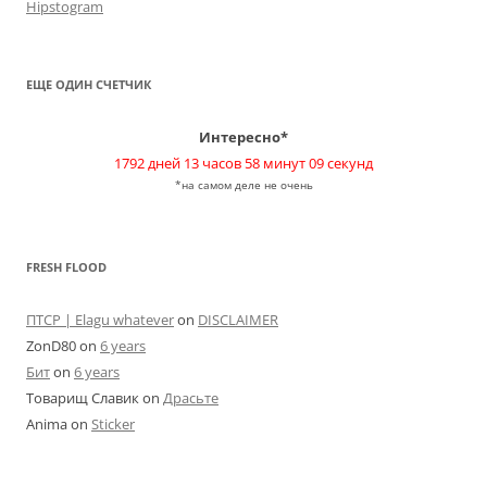
Hipstogram
ЕЩЕ ОДИН СЧЕТЧИК
Интересно*
1792 дней 13 часов 58 минут 09 секунд
*на самом деле не очень
FRESH FLOOD
ПТСР | Elagu whatever
on
DISCLAIMER
ZonD80
on
6 years
Бит
on
6 years
Товарищ Славик
on
Драсьте
Anima
on
Sticker