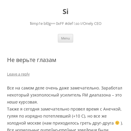
Skip
to
Si
content
$imp1e bl0g++ 0xFF #def !.so I/Onely CEO
Menu
Не верьте глазам
Leave a reply
Все на самом деле очень даже замечательно. Заработал
некоторый узкополосный усилитель FM диапазона – это
наша
курсовая.
Также я сегодня замечательно провел время с Анечкой,
гуляя по изрядно потеплевшей (+10 C), но все же
холодной москве (нам приходилось греть друг-друга
).
Все
нормальные питейно-етейные заведения
были