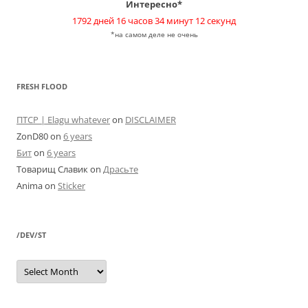
Интересно*
1792 дней 16 часов 34 минут 12 секунд
*на самом деле не очень
FRESH FLOOD
ПТСР | Elagu whatever
on
DISCLAIMER
ZonD80
on
6 years
Бит
on
6 years
Товарищ Славик
on
Драсьте
Anima
on
Sticker
/DEV/ST
/dev/st