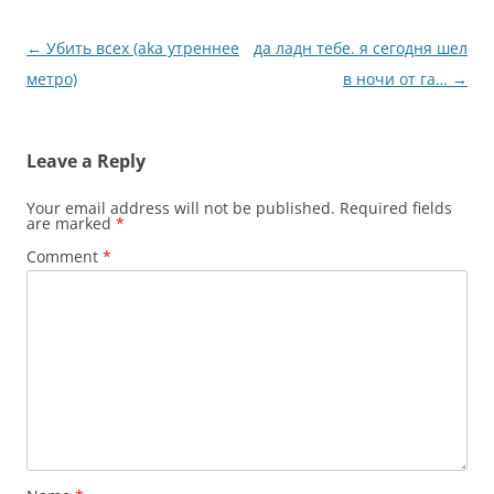
Post
←
Убить всех (aka утреннее
да ладн тебе. я сегодня шел
navigation
метро)
в ночи от га…
→
Leave a Reply
Your email address will not be published.
Required fields
are marked
*
Comment
*