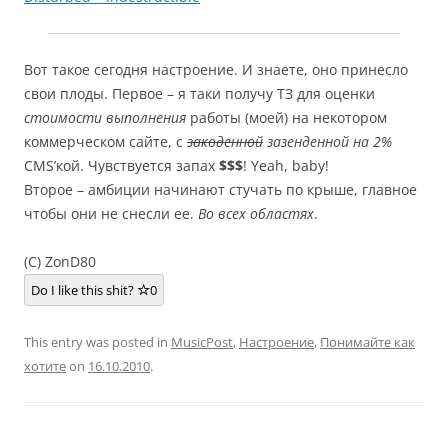
Вот такое сегодня настроение. И знаете, оно принесло
свои плоды. Первое – я таки получу ТЗ для оценки
стоимости выполнения
работы (моей) на некотором
коммерческом сайте, с
закоденной
зазенденной на 2%
CMS’кой. Чувствуется запах
$$$
! Yeah, baby!
Второе – амбиции начинают стучать по крыше, главное
чтобы они не снесли ее.
Во всех областях
.
(C) ZonD80
Do I like this shit?
0
This entry was posted in
MusicPost
,
Настроение
,
Понимайте как
хотите
on
16.10.2010
.