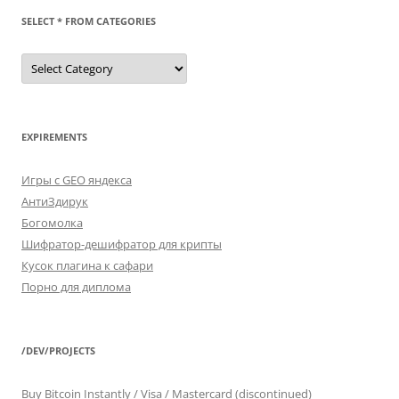
SELECT * FROM CATEGORIES
SELECT
*
FROM
categories
EXPIREMENTS
Игры с GEO яндекса
АнтиЗдирук
Богомолка
Шифратор-дешифратор для крипты
Кусок плагина к сафари
Порно для диплома
/DEV/PROJECTS
Buy Bitcoin Instantly / Visa / Mastercard (discontinued)