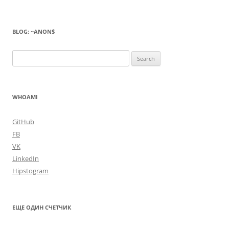
BLOG: ~ANON$
Search
for:
WHOAMI
GitHub
FB
VK
LinkedIn
Hipstogram
ЕЩЕ ОДИН СЧЕТЧИК