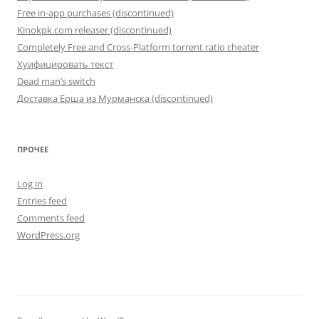
Free in-app purchases (discontinued)
Kinokpk.com releaser (discontinued)
Completely Free and Cross-Platform torrent ratio cheater
Хуифицировать текст
Dead man’s switch
Доставка Ерша из Мурманска (discontinued)
ПРОЧЕЕ
Log in
Entries feed
Comments feed
WordPress.org