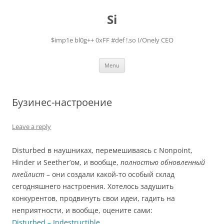
Skip
to
Si
content
$imp1e bl0g++ 0xFF #def !.so I/Onely CEO
Menu
Бузинес-настроение
Leave a reply
Disturbed в наушниках, перемешиваясь с Nonpoint,
Hinder и Seether’ом, и вообще,
полностью обновленный
плейлист
– они создали какой-то особый склад
сегодняшнего настроения. Хотелось задушить
конкурентов, продвинуть свои идеи, гадить на
неприятности, и вообще, оцените сами:
Disturbed – Indestructible