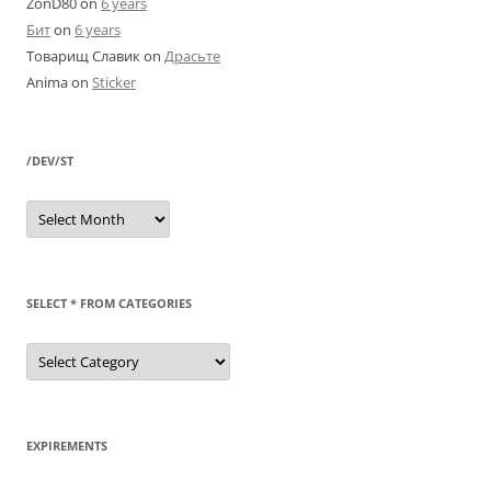
ZonD80
on
6 years
Бит
on
6 years
Товарищ Славик
on
Драсьте
Anima
on
Sticker
/DEV/ST
/dev/st
SELECT * FROM CATEGORIES
SELECT
*
FROM
categories
EXPIREMENTS