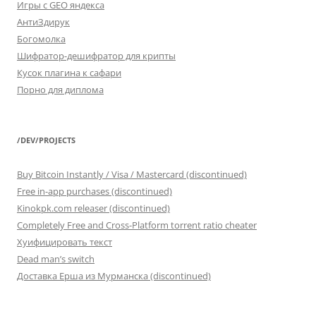
Игры с GEO яндекса
АнтиЗдирук
Богомолка
Шифратор-дешифратор для крипты
Кусок плагина к сафари
Порно для диплома
/DEV/PROJECTS
Buy Bitcoin Instantly / Visa / Mastercard (discontinued)
Free in-app purchases (discontinued)
Kinokpk.com releaser (discontinued)
Completely Free and Cross-Platform torrent ratio cheater
Хуифицировать текст
Dead man’s switch
Доставка Ерша из Мурманска (discontinued)