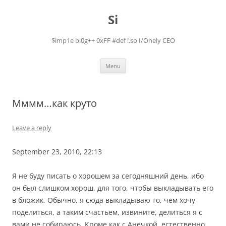
Skip
to
Si
content
$imp1e bl0g++ 0xFF #def !.so I/Onely CEO
Menu
Мммм…как круто
Leave a reply
September 23, 2010, 22:13
Я не буду писать о хорошем за сегодняшний день, ибо
он был слишком хорош, для того, чтобы выкладывать его
в бложик. Обычно, я сюда выкладываю то, чем хочу
поделиться, а таким счастьем, извините, делиться я с
вами не собираюсь. Кроме как с Анечкой, естественно,