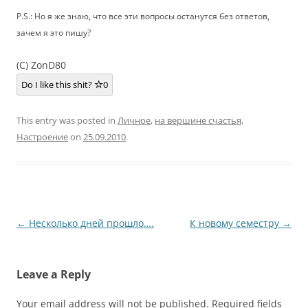
P.S.: Но я же знаю, что все эти вопросы останутся без ответов,
зачем я это пишу?
(C) ZonD80
Do I like this shit?
0
This entry was posted in
Личное
,
на вершине счастья
,
Настроение
on
25.09.2010
.
Post
←
Несколько дней прошло….
К новому семестру
→
navigation
Leave a Reply
Your email address will not be published.
Required fields