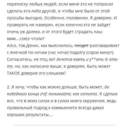
переписку любых людей, если меня это не попросил
сделать кто-либо другой, и чтобы мне было от этой
просьбы выгодно. Особенно, половинки. Я доверяю. И
проверять не намерен, если конечно это не зайдет
очень уж далеко, и от этого будет страдать наш
ммм….союз чтоли?
Алсо, тов.Денис, как выяснилось,
пиздит
разговаривает
с Анечкой по ночам (час ночи) подолгу (сорок минут).
Согласитесь, не ппц ли?
Хочется взять и у**ать © кто-
то
, но, как написано выше, я доверяю. Быть может
ТАКОЕ доверие это слишком?
2. Я хочу, чтобы как можно дольше, быть может,
до
победного конца (ref: понимайте, как хотите)
. Я сделаю
все, что в моих силах и в силах моего окружения, ведь
правильный подход к коммьюнити всегда давал
хорошие результаты….