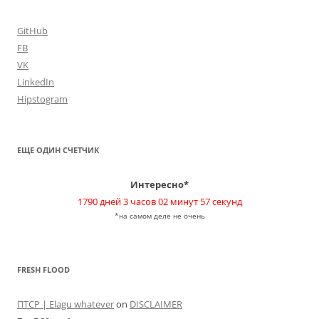
GitHub
FB
VK
LinkedIn
Hipstogram
ЕЩЕ ОДИН СЧЕТЧИК
Интересно*
1790 дней 3 часов 02 минут 57 секунд
*на самом деле не очень
FRESH FLOOD
ПТСР | Elagu whatever
on
DISCLAIMER