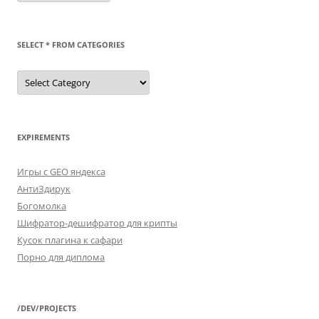
SELECT * FROM CATEGORIES
SELECT
*
FROM
categories
EXPIREMENTS
Игры с GEO яндекса
АнтиЗдирук
Богомолка
Шифратор-дешифратор для крипты
Кусок плагина к сафари
Порно для диплома
/DEV/PROJECTS