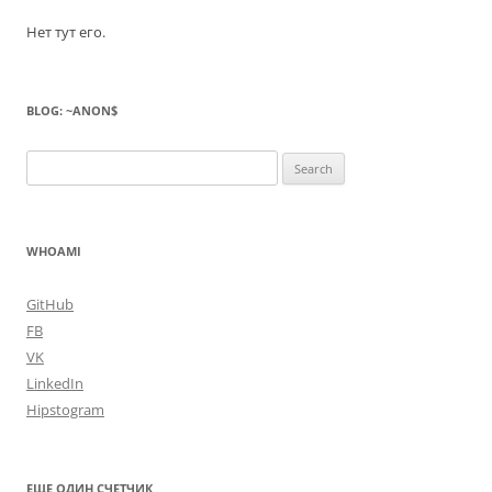
Нет тут его.
BLOG: ~ANON$
Search
for:
WHOAMI
GitHub
FB
VK
LinkedIn
Hipstogram
ЕЩЕ ОДИН СЧЕТЧИК