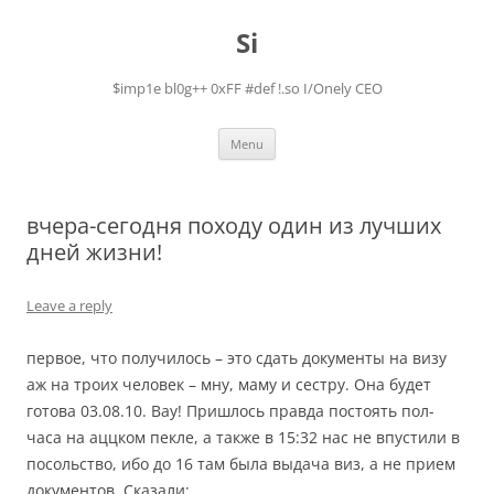
Skip
to
Si
content
$imp1e bl0g++ 0xFF #def !.so I/Onely CEO
Menu
вчера-сегодня походу один из лучших
дней жизни!
Leave a reply
первое, что получилось – это сдать документы на визу
аж на троих человек – мну, маму и сестру. Она будет
готова 03.08.10. Вау! Пришлось правда постоять пол-
часа на аццком пекле, а также в 15:32 нас не впустили в
посольство, ибо до 16 там была выдача виз, а не прием
документов. Сказали: