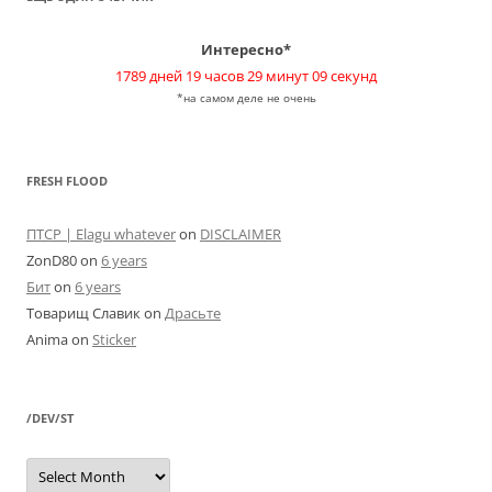
Интересно*
1789 дней 19 часов 29 минут 09 секунд
*на самом деле не очень
FRESH FLOOD
ПТСР | Elagu whatever
on
DISCLAIMER
ZonD80
on
6 years
Бит
on
6 years
Товарищ Славик
on
Драсьте
Anima
on
Sticker
/DEV/ST
/dev/st