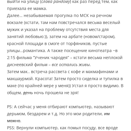
выйти на улицу (
слава рандому
) как раз перед тем, как
приехала ее мамка.
Далее… незабываемая прогулка по МСК на речном
вокзале (кстати, там нам повстречался весьма веселый
мужик и указал на проблему отсутствия места для
занятий любовью:)), затем на арбате (новом/старом),
красной площади в смоге от торфяников, пустые
улицы…романтика. А также посещение кинотеатра ~в
2:15 фильма “Ученик чародея” – кстати весьма неплохой
диснеевский фильм –
все остались живы
.
Затем мак.. встреча рассвета с кофе и макмафинами и
макшаурмой. Красота! Затем просто сиделка и тупилка в
маке (по крайней мере у меня)) Устал я просто видимо. В
общем,
день
ночь прош
е
ла не зря!
PS: А сейчас у меня отбирают компьютер, называют
дерьмом, бездарем и т.д. Но это мои родители,
им
можно
.
PSS: Вернули компьютер, как помыл посуду, все вроде