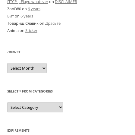
ПТСР | Elagu whatever
on
DISCLAIMER
ZonD80
on
6 years
Бит
on
6 years
Товарищ Славик
on
Драсьте
Anima
on
Sticker
/DEV/ST
/dev/st
SELECT * FROM CATEGORIES
SELECT
*
FROM
categories
EXPIREMENTS