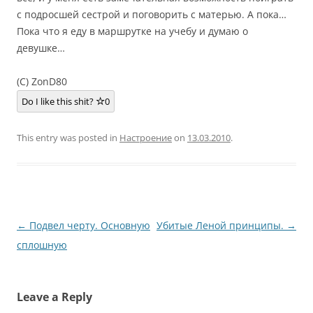
с подросшей сестрой и поговорить с матерью. А пока…
Пока что я еду в маршрутке на учебу и думаю о
девушке…
(C) ZonD80
Do I like this shit?
0
This entry was posted in
Настроение
on
13.03.2010
.
Post
←
Подвел черту. Основную
Убитые Леной принципы.
→
navigation
сплошную
Leave a Reply