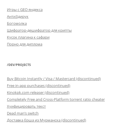
Игры с GEO яндекса
АнтиЗдирук
Богомолка
Шифратор-дешифратор для крипты
Кусок плагина к сафари
Порно для диплома
/DEV/PROJECTS
Buy Bitcoin Instantly / Visa / Mastercard (discontinued)
Free in-app purchases (discontinued)
Kinokpk.com releaser (discontinued)
Completely Free and Cross-Platform torrent ratio cheater
Хуифицировать текст
Dead man’s switch
Доставка Ерша из Мурманска (discontinued)