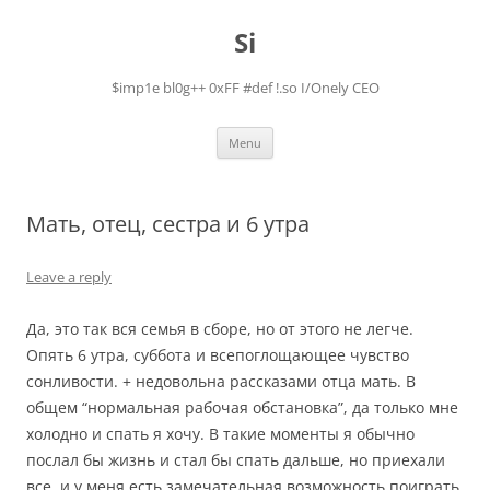
Skip
to
Si
content
$imp1e bl0g++ 0xFF #def !.so I/Onely CEO
Menu
Мать, отец, сестра и 6 утра
Leave a reply
Да, это так вся семья в сборе, но от этого не легче.
Опять 6 утра, суббота и всепоглощающее чувство
сонливости. + недовольна рассказами отца мать. В
общем “нормальная рабочая обстановка”, да только мне
холодно и спать я хочу. В такие моменты я обычно
послал бы жизнь и стал бы спать дальше, но приехали
все, и у меня есть замечательная возможность поиграть