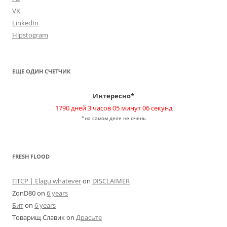
VK
LinkedIn
Hipstogram
ЕЩЕ ОДИН СЧЕТЧИК
Интересно*
1790 дней 3 часов 05 минут 06 секунд
*на самом деле не очень
FRESH FLOOD
ПТСР | Elagu whatever
on
DISCLAIMER
ZonD80
on
6 years
Бит
on
6 years
Товарищ Славик
on
Драсьте