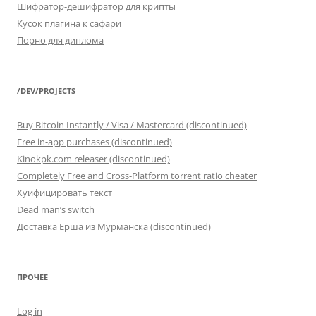
Шифратор-дешифратор для крипты
Кусок плагина к сафари
Порно для диплома
/DEV/PROJECTS
Buy Bitcoin Instantly / Visa / Mastercard (discontinued)
Free in-app purchases (discontinued)
Kinokpk.com releaser (discontinued)
Completely Free and Cross-Platform torrent ratio cheater
Хуифицировать текст
Dead man’s switch
Доставка Ерша из Мурманска (discontinued)
ПРОЧЕЕ
Log in