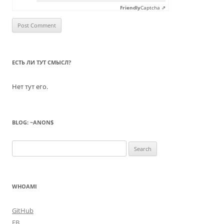
Friendly
Captcha ⇗
ЕСТЬ ЛИ ТУТ СМЫСЛ?
Нет тут его.
BLOG: ~ANON$
Search
for:
WHOAMI
GitHub
FB