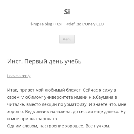
Skip
to
Si
content
$imp1e bl0g++ 0xFF #def !.so I/Onely CEO
Menu
Инст. Первый день учебы
Leave a reply
Итак, привет мой любимый бложег. Сейчас я сижу в
своем “любимом” университете имени н.э.баумана в
читалке, вместо лекции по урматфизу. И знаете что, мне
хорошо. Ведь жизнь налажена, до сессии еще далеко. Ну
и мне пришла зарплата.
Одним словом, настроение хорошее. Все пучком.