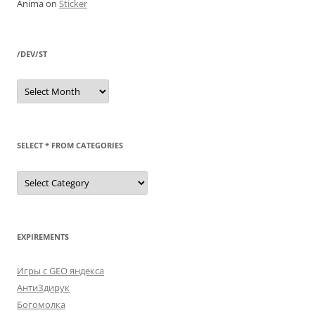
Anima
on
Sticker
/DEV/ST
/dev/st
SELECT * FROM CATEGORIES
SELECT
*
FROM
categories
EXPIREMENTS
Игры с GEO яндекса
АнтиЗдирук
Богомолка