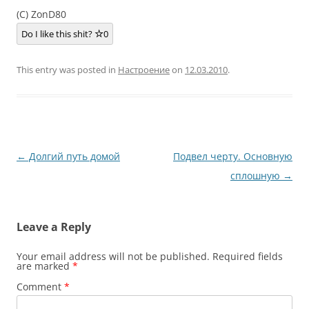
(C) ZonD80
Do I like this shit?
0
This entry was posted in
Настроение
on
12.03.2010
.
Post
←
Долгий путь домой
Подвел черту. Основную
navigation
сплошную
→
Leave a Reply
Your email address will not be published.
Required fields
are marked
*
Comment
*