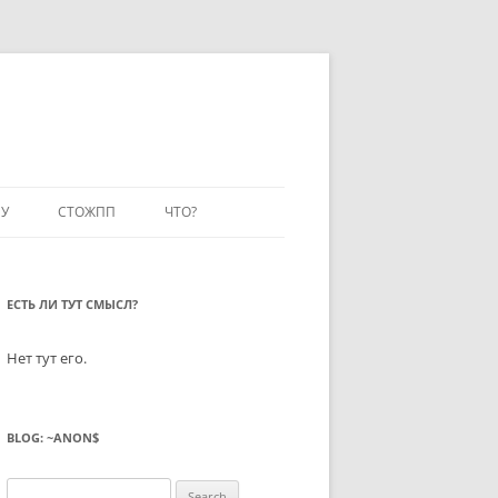
У
СТОЖПП
ЧТО?
ЕСТЬ ЛИ ТУТ СМЫСЛ?
Нет тут его.
BLOG: ~ANON$
Search