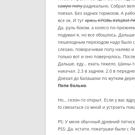
самую попу
радикально. Собрал вел
поехал. Без задних тормозов. А раб
все ок. И тут
хрясь КРОВЬ КИШКИ 
Да, руль боком, а колесо по-прежнем
подумал я, но все обошлось. Дальш
пешеходным переходом надо было сл
слезаю, поворачивая попу налево и
только вот и оно повернулось. Посл
Дальше, еду… ехать тяжело. Шины-т
накачал. 2.3 в заднем. 2.0 в передн
Доехал до балашихи по жутким дерев
Попе больно
.
Но… сезон-то открыт. Если у вас вдру
to связаться со мной и устроить пок
PS: У меня обычный древний пятиско
PSS: Да, кстати, покатушки были с 