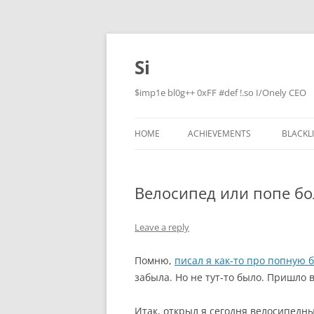
Skip
to
content
Si
$imp1e bl0g++ 0xFF #def !.so I/Onely CEO
HOME
ACHIEVEMENTS
BLACKL
Велосипед или попе бо
Leave a reply
Помню,
писал я как-то про попную 
забыла. Но не тут-то было. Пришло 
Итак, открыл я сегодня велосипедны