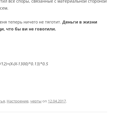
ратил все споры, связанные с материальной стороной
сем.
меня теперь ничего не тяготит.
Деньги в жизни
ди, что бы ви не говоrили.
/12)=(X-(X-1300)*0.13)*0.5
тья
,
Настроение
,
черты
on
12.04.2017
.