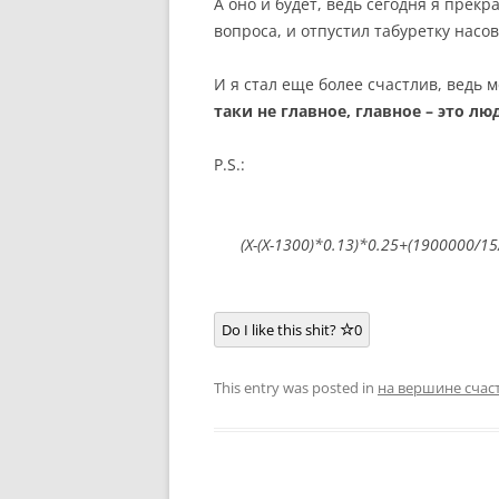
А оно и будет, ведь сегодня я прек
вопроса, и отпустил табуретку насов
И я стал еще более счастлив, ведь 
таки не главное, главное – это лю
P.S.:
(X-(X-1300)*0.13)*0.25+(1900000/15
Do I like this shit?
0
This entry was posted in
на вершине счас