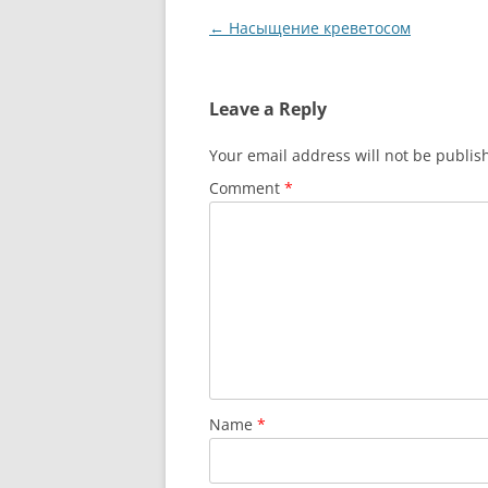
Post
←
Насыщение креветосом
navigation
Leave a Reply
Your email address will not be publis
Comment
*
Name
*