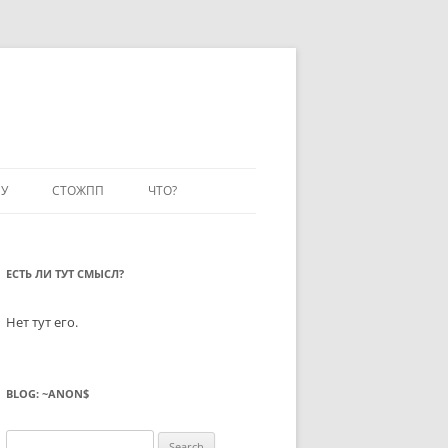
У
СТОЖПП
ЧТО?
ЕСТЬ ЛИ ТУТ СМЫСЛ?
Нет тут его.
BLOG: ~ANON$
Search