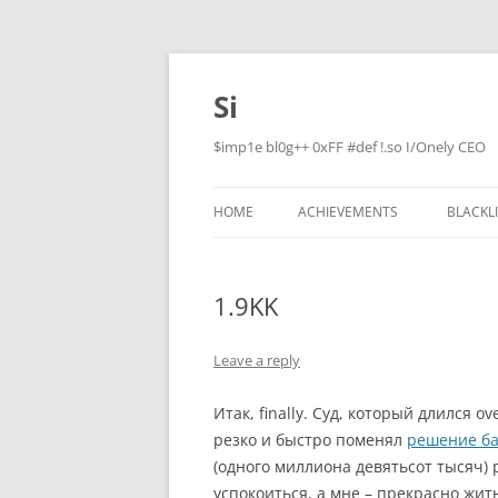
Skip
to
content
Si
$imp1e bl0g++ 0xFF #def !.so I/Onely CEO
HOME
ACHIEVEMENTS
BLACKL
1.9KK
Leave a reply
Итак, finally. Суд, который длился o
резко и быстро поменял
решение б
(одного миллиона девятьсот тысяч) 
успокоиться, а мне – прекрасно жить