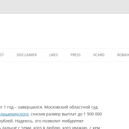
IST
DISCLAIMER
LIKES
PRESS
VCARD
ВОВАН
ver 1 год – завершился. Московский областной суд
алашихинского
, снизив размер выплат до 1 900 000
рублей. Надеюсь, это позволит
табуретке
 дальше с теми, кого я люблю, кого уважаю, с кем