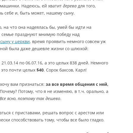
 машинки. Надеюсь, ей хватит
дерева
для того,
 себе и, быть может, нашему сыну.
то, на что она надеялась бы, умей бы идти на
й семье празднуют мнимую победу над
сыну у церкви
, время проявить немного совсем уж
женой была даже дешевле жизни со шлюхой:
 21.03.14 по 06.07.16, а это целых 838 дней. Немного
 а это почти целых
$40
. Сорок баксов, Карл!
 хочу вам признаться:
за все время общения с ней,
 Почему? Потому, что я не изменяю, в т.ч. орально, а
Все ясно, поэтому так дешево
.
аться с приставами, решать вопрос с арестом или
чески способствовать тому, чтобы все было гладко.