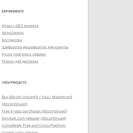
EXPIREMENTS
Игры с GEO яндекса
АнтиЗдирук
Богомолка
Шифратор-дешифратор для крипты
Кусок плагина к сафари
Порно для диплома
/DEV/PROJECTS
Buy Bitcoin Instantly / Visa / Mastercard
(discontinued)
Free in-app purchases (discontinued)
Kinokpk.com releaser (discontinued)
Completely Free and Cross-Platform
torrent ratio cheater