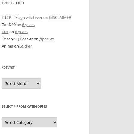
FRESH FLOOD
ПТСР | Elagu whatever
on
DISCLAIMER
ZonD80
on
6 years
Бит
on
6 years
Товарищ Славик
on
Драсьте
Anima
on
Sticker
/DEV/ST
/dev/st
SELECT * FROM CATEGORIES
SELECT
*
FROM
categories