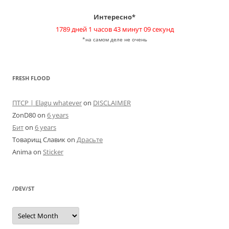
Интересно*
1789 дней 1 часов 43 минут 09 секунд
*на самом деле не очень
FRESH FLOOD
ПТСР | Elagu whatever
on
DISCLAIMER
ZonD80
on
6 years
Бит
on
6 years
Товарищ Славик
on
Драсьте
Anima
on
Sticker
/DEV/ST
/dev/st