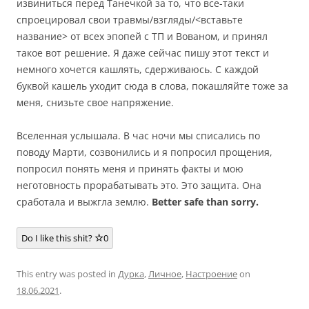
извиниться перед Танечкой за то, что все-таки
спроецировал свои травмы/взгляды/<вставьте
название> от всех эпопей с ТП и Вованом, и принял
такое вот решение. Я даже сейчас пишу этот текст и
немного хочется кашлять, сдерживаюсь. С каждой
буквой кашель уходит сюда в слова, покашляйте тоже за
меня, снизьте свое напряжение.
Вселенная услышала. В час ночи мы списались по
поводу Марти, созвонились и я попросил прощения,
попросил понять меня и принять факты и мою
неготовность прорабатывать это. Это защита. Она
сработала и выжгла землю.
Better safe than sorry.
Do I like this shit?
0
This entry was posted in
Дурка
,
Личное
,
Настроение
on
18.06.2021
.