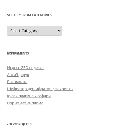
SELECT * FROM CATEGORIES
SELECT
*
FROM
categories
EXPIREMENTS
Игры с GEO яндекса
АнтиЗдирук
Богомолка
Шифратор-дешифратор для крипты
Кусок плагина к сафари
Порно для диплома
/DEV/PROJECTS