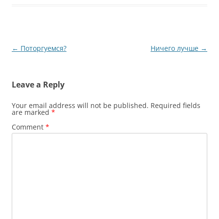
Post
←
Поторгуемся?
Ничего лучше
→
navigation
Leave a Reply
Your email address will not be published.
Required fields
are marked
*
Comment
*