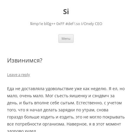
Skip
to
Si
content
$imp1e bl0g++ 0xFF #def !.so I/Onely CEO
Menu
Извинимся?
Leave a reply
Еда не доставляла удовольствие уже как неделю. Я ел, но
мало, очень мало. Мог съесть яишенку и сэндвич за
день, и быть вполне себе сытым. Естественно, с учетом
того, что я начал делать зарядки по утрам, снова
гораздо больше ходить и ездить, это не могло покрывать
все потребности организма. Наверное, я в этот момент
здорово худел.