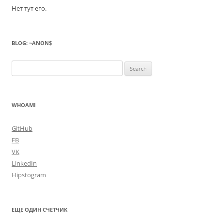
Нет тут его.
BLOG: ~ANON$
Search
for:
WHOAMI
GitHub
FB
VK
LinkedIn
Hipstogram
ЕЩЕ ОДИН СЧЕТЧИК